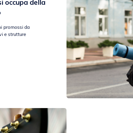
si occupa della
o
rni promossi da
i e strutture